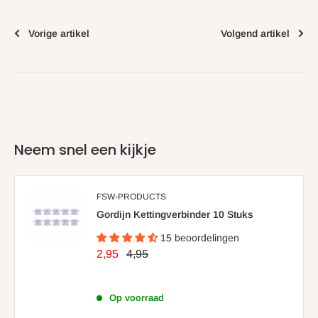
Vorige artikel
Volgend artikel
Neem snel een kijkje
FSW-PRODUCTS
Gordijn Kettingverbinder 10 Stuks
15 beoordelingen
Aanbieding
Normale
2,95
4,95
prijs
prijs
Beoordelingen
Op voorraad