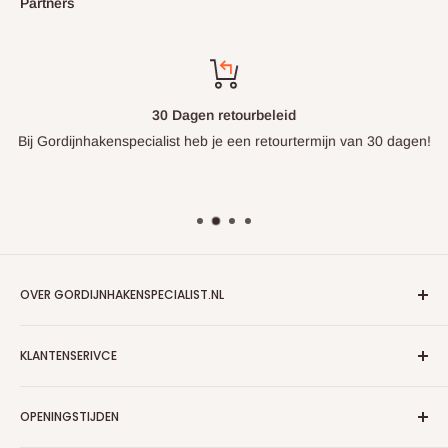
Partners
30 Dagen retourbeleid
Bij Gordijnhakenspecialist heb je een retourtermijn van 30 dagen!
OVER GORDIJNHAKENSPECIALIST.NL
Algemene voorwaarden
KLANTENSERIVCE
Algemene voorwaarden zakelijk
Privacybeleid
Contact
OPENINGSTIJDEN
Partners
Verzendbeleid
WebwinkelKeur