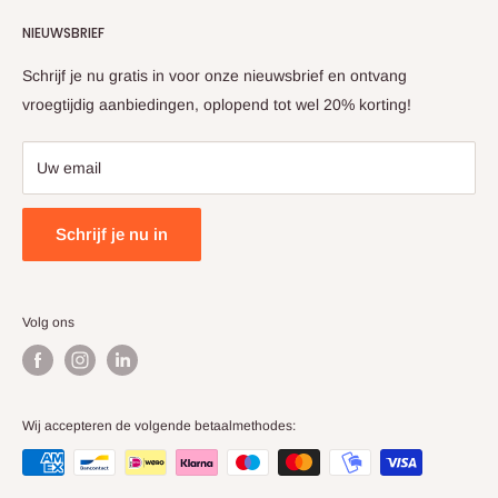
Retourvoorwaarden
Maandag t/m vrijdag
NIEUWSBRIEF
Klachtenregeling
09:00 - 17:00
Schrijf je nu gratis in voor onze nieuwsbrief en ontvang
vroegtijdig aanbiedingen, oplopend tot wel 20% korting!
KVK: 86251333
BTW: NL863910270B01
Uw email
Schrijf je nu in
Volg ons
Wij accepteren de volgende betaalmethodes: