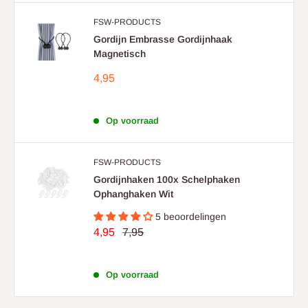
FSW-PRODUCTS
Gordijn Embrasse Gordijnhaak
Magnetisch
Aanbieding
4,95
prijs
Beoordelingen
Op voorraad
FSW-PRODUCTS
Gordijnhaken 100x Schelphaken
Ophanghaken Wit
5 beoordelingen
Aanbieding
Normale
4,95
7,95
prijs
prijs
Beoordelingen
Op voorraad