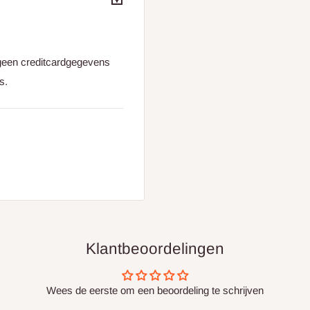
 1 ring per 10 cm, dus 10
geen creditcardgegevens
f wave-gordijnen) →
s.
je er eentje kunt vervangen
specialist
tie hetzelfde is, en we staan
heid gordijnhaken. Onze
 je specifieke gordijnen
Klantbeoordelingen
nemen voor advies op
Wees de eerste om een beoordeling te schrijven