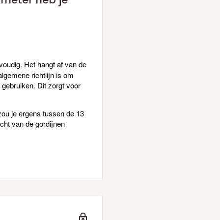
voudig. Het hangt af van de
algemene richtlijn is om
gebruiken. Dit zorgt voor
 zou je ergens tussen de 13
cht van de gordijnen
→ ongeveer 8 haakjes per
wen in de stof) → ongeveer