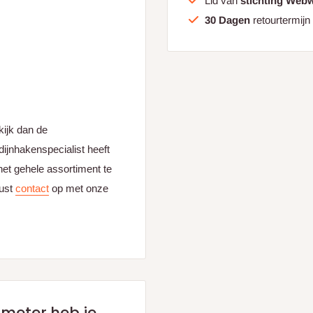
Lid van
stichting Web
30 Dagen
retourtermijn
kijk dan de
ijnhakenspecialist heeft
et gehele assortiment te
ust
contact
op met onze
 meter heb je