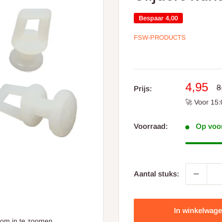
Bespaar
4,00
FSW-PRODUCTS
Aanbie
4,95
N
8
Prijs:
pr
prijs
🚀 Voor 15:
Voorraad:
Op voor
Aantal stuks:
In winkelwag
 om in te zoomen