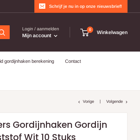
Schrijf je nu in op onze nieuwsbrief!
Login / aanmelden
0
Winkelwagen
Mijn account
d gordijnhaken berekening
Contact
Vorige
Volgende
ers Gordijnhaken Gordijn
tstof Wit 10 Stuks