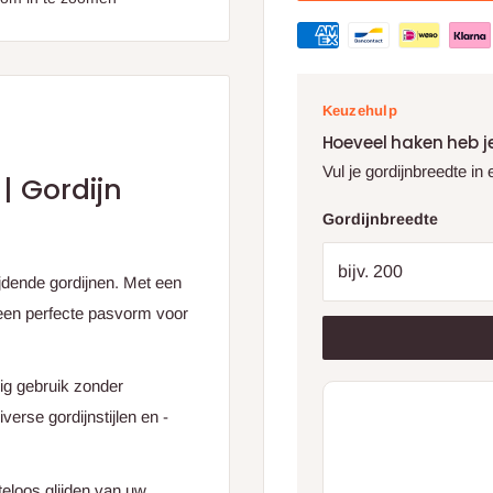
Keuzehulp
Hoeveel haken heb j
Vul je gordijnbreedte in
| Gordijn
Gordijnbreedte
ijdende gordijnen. Met een
een perfecte pasvorm voor
ig gebruik zonder
rse gordijnstijlen en -
teloos glijden van uw