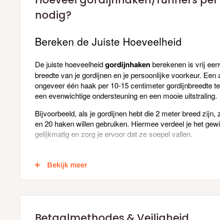
nodig?
Bereken de Juiste Hoeveelheid
De juiste hoeveelheid
gordijnhaken
berekenen is vrij een
breedte van je gordijnen en je persoonlijke voorkeur. Een 
ongeveer één haak per 10-15 centimeter gordijnbreedte te 
een evenwichtige ondersteuning en een mooie uitstraling.
Bijvoorbeeld, als je gordijnen hebt die 2 meter breed zijn,
en 20 haken willen gebruiken. Hiermee verdeel je het gewi
gelijkmatig en zorg je ervoor dat ze soepel vallen.
Specifiek per gordijn accessoire;
Bekijk meer
-
Gordijnhaak
(voor standaard gordijnen met een zoom) 
meter
-
Plooihaak
(voor gordijnen met plooien, zoals diepe vou
Betaalmethodes & Veiligheid