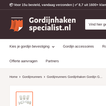
Doorgaan
📦 Voor 15u besteld, vandaag verzonden | ✅ 8,7 uit 1600+ kla
naar
artikel
Gordijnhakenspecialist
Kies je gordijn bevestiging
Gordijn accessoires
Ro
Offerte aanvragen
Partners
Home
Gordijnrunners
Gordijnrunners Gordijnhaken Gordijn G...