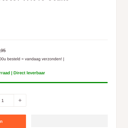
ding
ormale
,95
ijs
00u besteld = vandaag verzonden! |
raad | Direct leverbaar
en