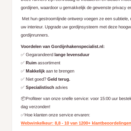
gordijnen, waardoor u gemakkelijk de gewenste privacy en 
Met hun gestroomlijnde ontwerp voegen ze een subtiele, m
uw interieur. Upgrade uw gordijnsysteem met deze hoog
gordijnrunners.
Voordelen van Gordijnhakenspecialist.nl:
✅ Gegarandeerd
lange levensduur
✅
Ruim
assortiment
✅
Makkelijk
aan te brengen
✅
Niet goed?
Geld terug.
✅
Specialistisch
advies
📦Profiteer van onze snelle service: voor 15:00 uur beste
dag verzonden!
✅Hoe klanten onze service ervaren:
Webwinkelkeur: 8,8 - 10 van 1200+ klantbeoordelinge