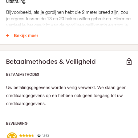
uitstraling.
Bijvoorbeeld, als je gordijnen hebt die 2 meter breed zijn, zou
je ergens tussen de 13 en 20 haken willen gebruiken. Hiermee
verdeel je het gewicht van de gordijnen gelijkmatig en zorg je
ervoor dat ze soepel vallen.
Bekijk meer
Specifiek per gordijn accessoire;
Betaalmethodes & Veiligheid
-
Gordijnhaak
(voor standaard gordijnen met een zoom) →
ongeveer 8 haakjes per meter
BETAALMETHODES
-
Plooihaak
(voor gordijnen met plooien, zoals diepe vouwen
in de stof) → ongeveer 10 tot 12 haakjes per meter
Uw betalingsgegevens worden veilig verwerkt. We slaan geen
creditcardgegevens op en hebben ook geen toegang tot uw
-
Gordijnring
(ringen die om een roede gaan) → ongeveer 1
creditcardgegevens.
ring per 10 cm, dus 10 ringen per meter
-
Gordijnrunner
(voor railsystemen, zoals rolgordijnen of
wave-gordijnen) → ongeveer 12 tot 15 runners per meter
BEVEILIGING
💡
Tip:
Neem altijd een paar extra haken of ringen, zodat je er