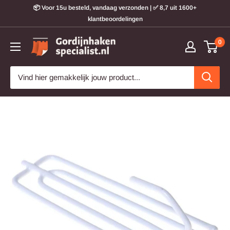
Doorgaan
📦 Voor 15u besteld, vandaag verzonden | ✅ 8,7 uit 1600+
naar
klantbeoordelingen
artikel
Gordijnhakenspecialist
0