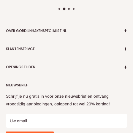
OVER GORDIJNHAKENSPECIALIST.NL
Algemene voorwaarden
KLANTENSERIVCE
Algemene voorwaarden zakelijk
Privacybeleid
Contact
OPENINGSTIJDEN
Partners
Verzendbeleid
WebwinkelKeur
Retourvoorwaarden
Maandag t/m vrijdag
NIEUWSBRIEF
Klachtenregeling
09:00 - 17:00
Schrijf je nu gratis in voor onze nieuwsbrief en ontvang
vroegtijdig aanbiedingen, oplopend tot wel 20% korting!
KVK: 86251333
BTW: NL863910270B01
Uw email