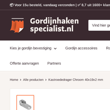
Doorgaan
📦 Voor 15u besteld, vandaag verzonden | ✅ 8,7 uit 1600+ kla
naar
artikel
Gordijnhakenspecialist
Kies je gordijn bevestiging
Gordijn accessoires
Ro
Offerte aanvragen
Partners
Home
Alle producten
Kastroededrager Chroom 40x19x2 mm