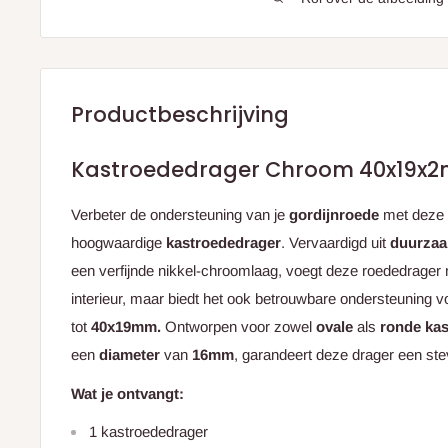
Productbeschrijving
Kastroededrager Chroom 40x19x
Verbeter de ondersteuning van je
gordijnroede
met deze
hoogwaardige
kastroededrager
. Vervaardigd uit
duurzaa
een verfijnde nikkel-chroomlaag, voegt deze roededrager nie
interieur, maar biedt het ook betrouwbare ondersteuning v
tot
40x19mm.
Ontworpen voor zowel
ovale
als
ronde
ka
een
diameter
van
16mm
, garandeert deze drager een ste
Wat je ontvangt:
1 kastroededrager