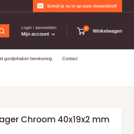
Schrijf je nu in op onze nieuwsbrief!
Login / aanmelden
0
Winkelwagen
Mijn account
d gordijnhaken berekening
Contact
rager Chroom 40x19x2 mm