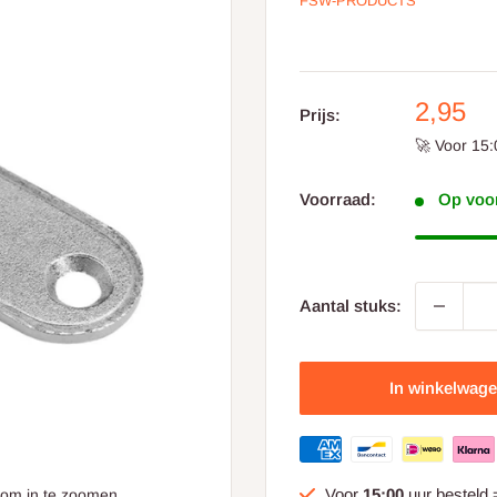
FSW-PRODUCTS
Aanbie
2,95
Prijs:
prijs
🚀 Voor 15:
Voorraad:
Op voor
Aantal stuks:
In winkelwag
Voor
15:00
uur besteld
 om in te zoomen