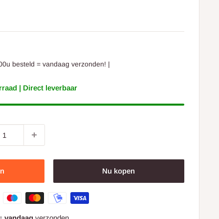
ding
00u besteld = vandaag verzonden! |
raad | Direct leverbaar
en
Nu kopen
 =
vandaag
verzonden