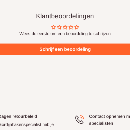
tie hetzelfde is, en we staan
heid gordijnhaken. Onze
 je specifieke gordijnen
Klantbeoordelingen
nemen voor advies op
Wees de eerste om een beoordeling te schrijven
Schrijf een beoordeling
Dagen retourbeleid
Contact opnemen m
specialisten
Gordijnhakenspecialist heb je