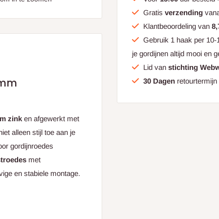
Gratis
verzending
van
Klantbeoordeling van
8,
Gebruik 1 haak per 10-1
je gordijnen altijd mooi en g
Lid van
stichting Web
2mm
30 Dagen
retourtermijn
m zink
en afgewerkt met
t alleen stijl toe aan je
oor gordijnroedes
stroedes
met
vige en stabiele montage.