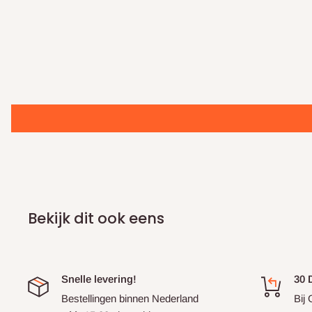
Bij
Gordijnhakenspecialist
begrijpen we dat niet elke situa
klaar om je te helpen bij het kiezen van de juiste hoeveel
deskundige medewerkers kunnen je adviseren op basis van
en ophangwensen. Aarzel niet om contact met ons op te 
maat.
Bekijk dit ook eens
Snelle levering!
30 
Bestellingen binnen Nederland
Bij 