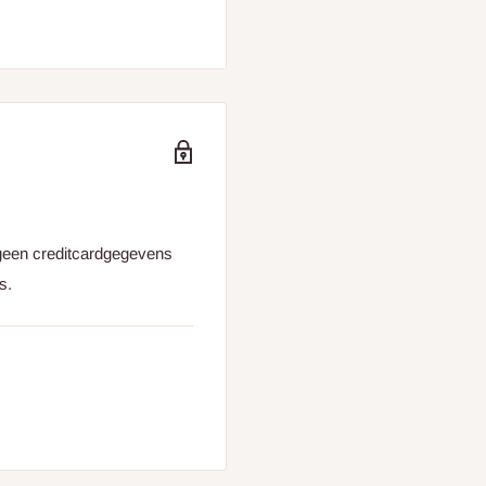
→ ongeveer 8 haakjes per
wen in de stof) → ongeveer
 1 ring per 10 cm, dus 10
geen creditcardgegevens
f wave-gordijnen) →
s.
je er eentje kunt vervangen
specialist